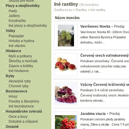
Služby pre kone
Iné rastliny
(36 inzerátov)
Plazy a obojživelníky
ZooBurza.eu
»
Rastliny
»
Iné rastliny
Hady
Jaštery
Názov inzerátu
Korytnačky
Iné plazy a obojživelníky
-
Vavrínovec Novita
Predaj
Vtáky
Vavrínovec Novita 80 -100cm Os
Papagáje
odber Banská Bystrica Prípadne
Holuby a hydina
dohodou, možn...
Iné vtáctvo
Hlodavce
Červený orech voľnokorenný 
Myši a potkany
Škrečky a morčatá
Ponúkam stromčeky: Červené or
Zajace a králiky
voľnokorenné (skoršie rodia,viac
Iné hlodavce
odolné) z rak...
Ryby
Akvarijné ryby
Vzácny Červený kráľovský o
Chovné ryby
Ponúkam 3-4 ročné stromčeky:
Bezstavovce
Červený kráľovský orech. Atraktí
Hmyz
bordová odroda...
Pavúky a škorpióny
Iné bezstavovce
Hospodárske zvieratá
-
Jarabina vtacia
Predaj
Ovce a kozy
Ponukam cerstve plody jarabiny
Dobytok a ošípané
vtacej, Zilina a okolje . Cena 7 € pri
Ostatné