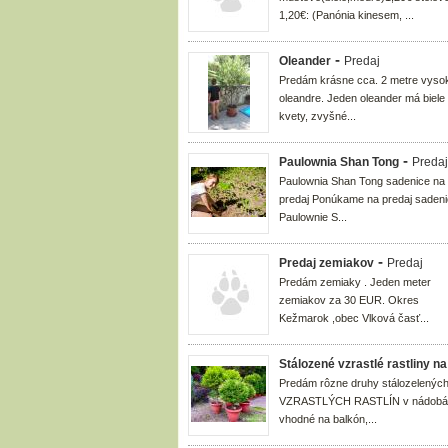
1,20€: (Panónia kinesem, ...
-
Oleander
Predaj
Predám krásne cca. 2 metre vyso
oleandre. Jeden oleander má biele
kvety, zvyšné...
-
Paulownia Shan Tong
Predaj
Paulownia Shan Tong sadenice na
predaj Ponúkame na predaj saden
Paulownie S...
-
Predaj zemiakov
Predaj
Predám zemiaky . Jeden meter
zemiakov za 30 EUR. Okres
Kežmarok ,obec Vlková časť...
Stálozené vzrastlé rastliny n
Predám rôzne druhy stálozelenýc
VZRASTLÝCH RASTLÍN v nádobá
vhodné na balkón,...