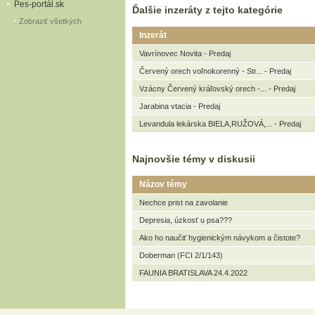
Pes-portál.sk
Ďalšie inzeráty z tejto kategórie
Zobraziť všetkých
Inzerát
Vavrínovec Novita - Predaj
Červený orech voľnokorenný - Str... - Predaj
Vzácny Červený kráľovský orech -... - Predaj
Jarabina vtacia - Predaj
Levandula lekárska BIELA,RUŽOVÁ,... - Predaj
Najnovšie témy v diskusii
Názov témy
Nechce prist na zavolanie
Depresia, úzkosť u psa???
Ako ho naučiť hygienickým návykom a čistote?
Doberman (FCI 2/1/143)
FAUNIA BRATISLAVA 24.4.2022