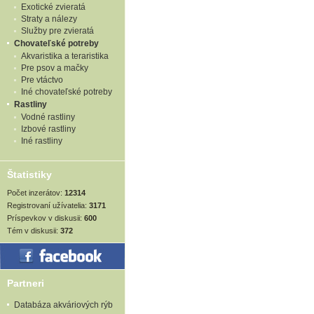
Exotické zvieratá
Straty a nálezy
Služby pre zvieratá
Chovateľské potreby
Akvaristika a teraristika
Pre psov a mačky
Pre vtáctvo
Iné chovateľské potreby
Rastliny
Vodné rastliny
Izbové rastliny
Iné rastliny
Štatistiky
Počet inzerátov:
12314
Registrovaní užívatelia:
3171
Príspevkov v diskusii:
600
Tém v diskusii:
372
Partneri
Databáza akváriových rýb