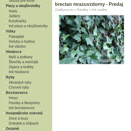
Služby pre kone
brectan mrazuvzdorny - Predaj
Plazy a obojživelníky
ZooBurza.eu
»
Rastliny
»
Iné rastliny
Hady
Jaštery
Korytnačky
Iné plazy a obojživelníky
Vtáky
Papagáje
Holuby a hydina
Iné vtáctvo
Hlodavce
Myši a potkany
Škrečky a morčatá
Zajace a králiky
Iné hlodavce
Ryby
Akvarijné ryby
Chovné ryby
Bezstavovce
Hmyz
Pavúky a škorpióny
Iné bezstavovce
Hospodárske zvieratá
Ovce a kozy
Dobytok a ošípané
Ostatné