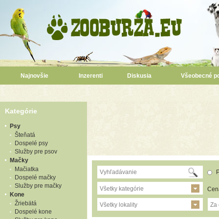
Najnovšie
Inzerenti
Diskusia
Všeobecné p
Kategórie
Psy
Šteňatá
Dospelé psy
Služby pre psov
Mačky
Mačiatka
P
Dospelé mačky
Služby pre mačky
Všetky kategórie
Cen
Kone
Žriebätá
Všetky lokality
Za
Dospelé kone