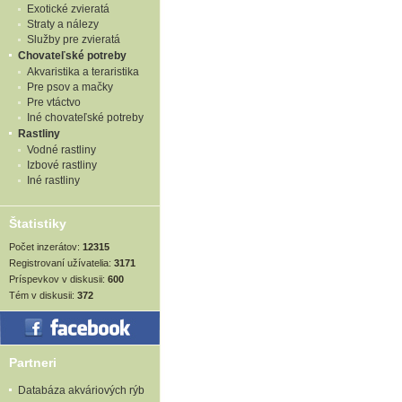
Exotické zvieratá
Straty a nálezy
Služby pre zvieratá
Chovateľské potreby
Akvaristika a teraristika
Pre psov a mačky
Pre vtáctvo
Iné chovateľské potreby
Rastliny
Vodné rastliny
Izbové rastliny
Iné rastliny
Štatistiky
Počet inzerátov:
12315
Registrovaní užívatelia:
3171
Príspevkov v diskusii:
600
Tém v diskusii:
372
Partneri
Databáza akváriových rýb