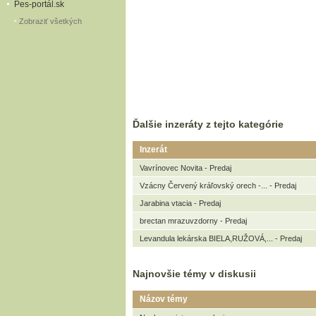
Pes-portál.sk
Zobraziť všetkých
Ďalšie inzeráty z tejto kategórie
Inzerát
Vavrínovec Novita - Predaj
Vzácny Červený kráľovský orech -... - Predaj
Jarabina vtacia - Predaj
brectan mrazuvzdorny - Predaj
Levandula lekárska BIELA,RUŽOVÁ,... - Predaj
Najnovšie témy v diskusii
Názov témy