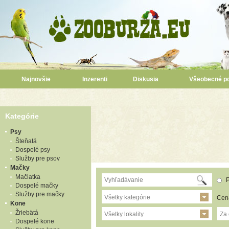
Najnovšie
Inzerenti
Diskusia
Všeobecné p
Kategórie
Psy
Šteňatá
Dospelé psy
Služby pre psov
Mačky
Mačiatka
P
Dospelé mačky
Služby pre mačky
Všetky kategórie
Cen
Kone
Žriebätá
Všetky lokality
Za
Dospelé kone