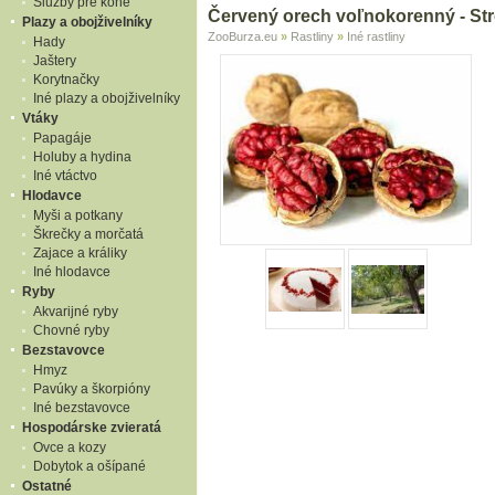
Služby pre kone
Červený orech voľnokorenný - Str
Plazy a obojživelníky
ZooBurza.eu
»
Rastliny
»
Iné rastliny
Hady
Jaštery
Korytnačky
Iné plazy a obojživelníky
Vtáky
Papagáje
Holuby a hydina
Iné vtáctvo
Hlodavce
Myši a potkany
Škrečky a morčatá
Zajace a králiky
Iné hlodavce
Ryby
Akvarijné ryby
Chovné ryby
Bezstavovce
Hmyz
Pavúky a škorpióny
Iné bezstavovce
Hospodárske zvieratá
Ovce a kozy
Dobytok a ošípané
Ostatné