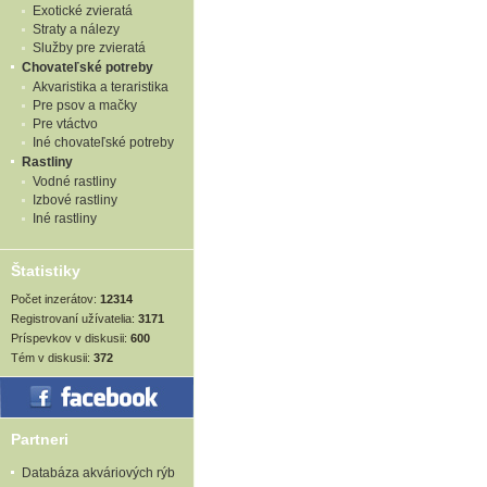
Exotické zvieratá
Straty a nálezy
Služby pre zvieratá
Chovateľské potreby
Akvaristika a teraristika
Pre psov a mačky
Pre vtáctvo
Iné chovateľské potreby
Rastliny
Vodné rastliny
Izbové rastliny
Iné rastliny
Štatistiky
Počet inzerátov:
12314
Registrovaní užívatelia:
3171
Príspevkov v diskusii:
600
Tém v diskusii:
372
Partneri
Databáza akváriových rýb