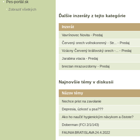
Pes-portál.sk
Zobraziť všetkých
Ďalšie inzeráty z tejto kategórie
Inzerát
Vavrínovec Novita - Predaj
Červený orech voľnokorenný - Str... - Predaj
Vzácny Červený kráľovský orech -... - Predaj
Jarabina vtacia - Predaj
brectan mrazuvzdorny - Predaj
Najnovšie témy v diskusii
Názov témy
Nechce prist na zavolanie
Depresia, úzkosť u psa???
Ako ho naučiť hygienickým návykom a čistote?
Doberman (FCI 2/1/143)
FAUNIA BRATISLAVA 24.4.2022