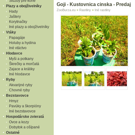
Služby pre kone
Goji - Kustovnica cinska - Predaj
Plazy a obojživelníky
ZooBurza.eu
»
Rastliny
»
Iné rastliny
Hady
Jaštery
Korytnačky
Iné plazy a obojživelníky
Vtáky
Papagáje
Holuby a hydina
Iné vtáctvo
Hlodavce
Myši a potkany
Škrečky a morčatá
Zajace a králiky
Iné hlodavce
Ryby
Akvarijné ryby
Chovné ryby
Bezstavovce
Hmyz
Pavúky a škorpióny
Iné bezstavovce
Hospodárske zvieratá
Ovce a kozy
Dobytok a ošípané
Ostatné