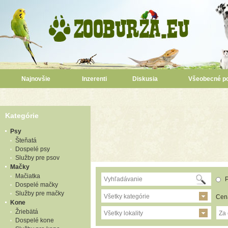
Najnovšie
Inzerenti
Diskusia
Všeobecné p
Kategórie
Psy
Šteňatá
Dospelé psy
Služby pre psov
Mačky
Mačiatka
P
Dospelé mačky
Služby pre mačky
Všetky kategórie
Cen
Kone
Žriebätá
Všetky lokality
Za
Dospelé kone