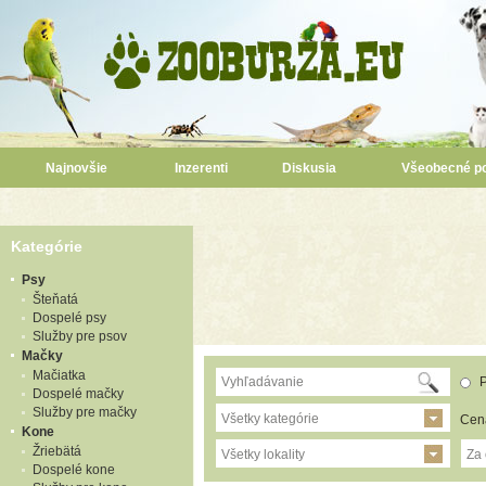
Najnovšie
Inzerenti
Diskusia
Všeobecné p
Kategórie
Psy
Šteňatá
Dospelé psy
Služby pre psov
Mačky
Mačiatka
P
Dospelé mačky
Služby pre mačky
Všetky kategórie
Cen
Kone
Žriebätá
Všetky lokality
Za
Dospelé kone