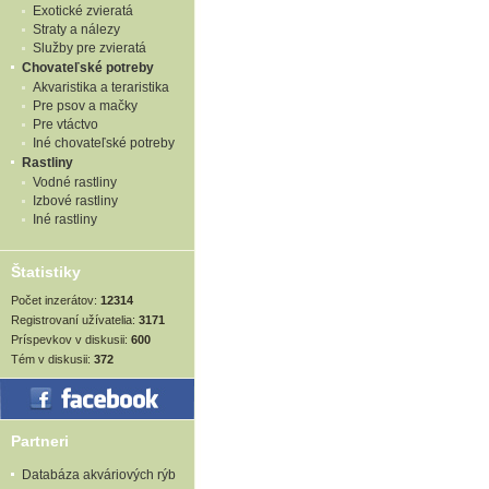
Exotické zvieratá
Straty a nálezy
Služby pre zvieratá
Chovateľské potreby
Akvaristika a teraristika
Pre psov a mačky
Pre vtáctvo
Iné chovateľské potreby
Rastliny
Vodné rastliny
Izbové rastliny
Iné rastliny
Štatistiky
Počet inzerátov:
12314
Registrovaní užívatelia:
3171
Príspevkov v diskusii:
600
Tém v diskusii:
372
Partneri
Databáza akváriových rýb