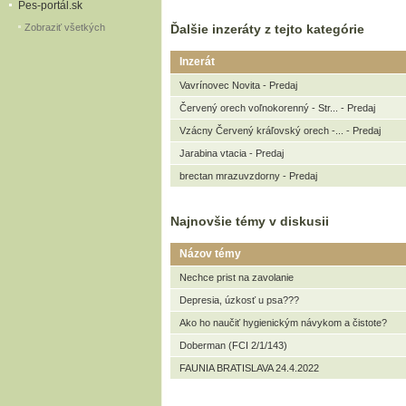
Pes-portál.sk
Zobraziť všetkých
Ďalšie inzeráty z tejto kategórie
Inzerát
Vavrínovec Novita - Predaj
Červený orech voľnokorenný - Str... - Predaj
Vzácny Červený kráľovský orech -... - Predaj
Jarabina vtacia - Predaj
brectan mrazuvzdorny - Predaj
Najnovšie témy v diskusii
Názov témy
Nechce prist na zavolanie
Depresia, úzkosť u psa???
Ako ho naučiť hygienickým návykom a čistote?
Doberman (FCI 2/1/143)
FAUNIA BRATISLAVA 24.4.2022