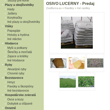
Služby pre kone
OSIVO LUCERNY - Predaj
Plazy a obojživelníky
ZooBurza.eu
»
Rastliny
»
Iné rastliny
Hady
Jaštery
Korytnačky
Iné plazy a obojživelníky
Vtáky
Papagáje
Holuby a hydina
Iné vtáctvo
Hlodavce
Myši a potkany
Škrečky a morčatá
Zajace a králiky
Iné hlodavce
Ryby
Akvarijné ryby
Chovné ryby
Bezstavovce
Hmyz
Pavúky a škorpióny
Iné bezstavovce
Hospodárske zvieratá
Ovce a kozy
Dobytok a ošípané
Ostatné