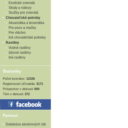
Exotické zvieratá
Straty a nálezy
Služby pre zvieratá
Chovateľské potreby
Akvaristika a teraristika
Pre psov a mačky
Pre vtáctvo
Iné chovateľské potreby
Rastliny
Vodné rastliny
Izbové rastliny
Iné rastliny
Štatistiky
Počet inzerátov:
12326
Registrovaní užívatelia:
3171
Príspevkov v diskusii:
600
Tém v diskusii:
372
Partneri
Databáza akváriových rýb