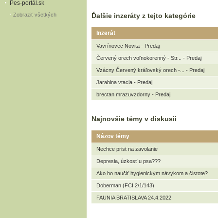
Pes-portál.sk
Zobraziť všetkých
Ďalšie inzeráty z tejto kategórie
Inzerát
Vavrínovec Novita - Predaj
Červený orech voľnokorenný - Str... - Predaj
Vzácny Červený kráľovský orech -... - Predaj
Jarabina vtacia - Predaj
brectan mrazuvzdorny - Predaj
Najnovšie témy v diskusii
Názov témy
Nechce prist na zavolanie
Depresia, úzkosť u psa???
Ako ho naučiť hygienickým návykom a čistote?
Doberman (FCI 2/1/143)
FAUNIA BRATISLAVA 24.4.2022