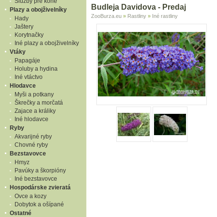
Služby pre kone
Budleja Davidova - Predaj
Plazy a obojživelníky
ZooBurza.eu
»
Rastliny
»
Iné rastliny
Hady
Jaštery
Korytnačky
Iné plazy a obojživelníky
Vtáky
Papagáje
Holuby a hydina
Iné vtáctvo
Hlodavce
Myši a potkany
Škrečky a morčatá
Zajace a králiky
Iné hlodavce
Ryby
Akvarijné ryby
Chovné ryby
Bezstavovce
Hmyz
Pavúky a škorpióny
Iné bezstavovce
Hospodárske zvieratá
Ovce a kozy
Dobytok a ošípané
Ostatné