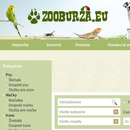
Najnovšie
Inzerenti
Diskusia
Všeobecné p
Kategórie
Psy
Šteňatá
Dospelé psy
Služby pre psov
Mačky
Mačiatka
P
Dospelé mačky
Služby pre mačky
Všetky kategórie
Cen
Kone
Žriebätá
Všetky lokality
Za
Dospelé kone