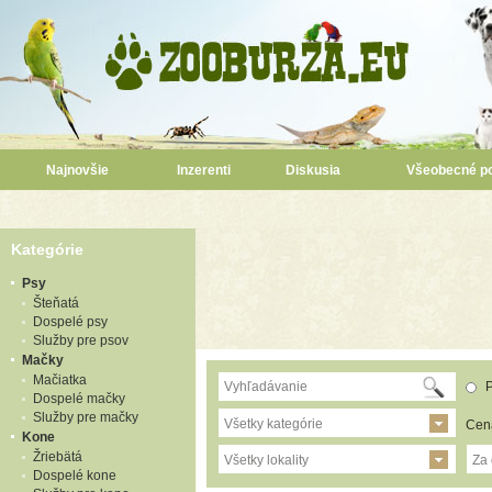
Najnovšie
Inzerenti
Diskusia
Všeobecné p
Kategórie
Psy
Šteňatá
Dospelé psy
Služby pre psov
Mačky
Mačiatka
P
Dospelé mačky
Služby pre mačky
Všetky kategórie
Cen
Kone
Žriebätá
Všetky lokality
Za
Dospelé kone