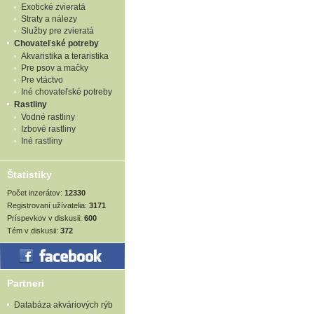
Exotické zvieratá
Straty a nálezy
Služby pre zvieratá
Chovateľské potreby
Akvaristika a teraristika
Pre psov a mačky
Pre vtáctvo
Iné chovateľské potreby
Rastliny
Vodné rastliny
Izbové rastliny
Iné rastliny
Štatistiky
Počet inzerátov:
12330
Registrovaní užívatelia:
3171
Príspevkov v diskusii:
600
Tém v diskusii:
372
Partneri
Databáza akváriových rýb