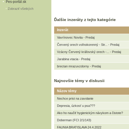
Pes-portál.sk
Zobraziť všetkých
Ďalšie inzeráty z tejto kategórie
Inzerát
Vavrínovec Novita - Predaj
Červený orech voľnokorenný - Str... - Predaj
Vzácny Červený kráľovský orech -... - Predaj
Jarabina vtacia - Predaj
brectan mrazuvzdorny - Predaj
Najnovšie témy v diskusii
Názov témy
Nechce prist na zavolanie
Depresia, úzkosť u psa???
Ako ho naučiť hygienickým návykom a čistote?
Doberman (FCI 2/1/143)
FAUNIA BRATISLAVA 24.4.2022