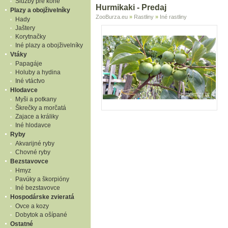
Služby pre kone
Hurmikaki - Predaj
Plazy a obojživelníky
ZooBurza.eu
»
Rastliny
»
Iné rastliny
Hady
Jaštery
Korytnačky
Iné plazy a obojživelníky
Vtáky
Papagáje
Holuby a hydina
Iné vtáctvo
Hlodavce
Myši a potkany
Škrečky a morčatá
Zajace a králiky
Iné hlodavce
Ryby
Akvarijné ryby
Chovné ryby
Bezstavovce
Hmyz
Pavúky a škorpióny
Iné bezstavovce
Hospodárske zvieratá
Ovce a kozy
Dobytok a ošípané
Ostatné