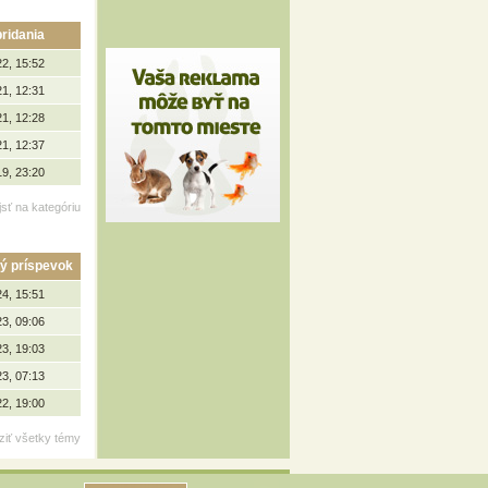
ridania
22, 15:52
21, 12:31
21, 12:28
21, 12:37
19, 23:20
jsť na kategóriu
ý príspevok
24, 15:51
23, 09:06
23, 19:03
23, 07:13
22, 19:00
ziť všetky témy
19 ZooBurza.eu, všetky práva vyhradené.