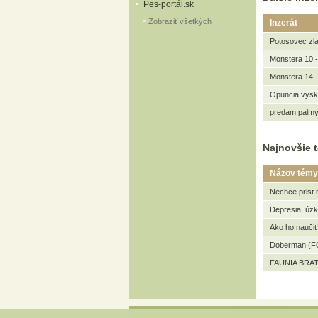
Pes-portál.sk
Zobraziť všetkých
Inzerát
Potosovec zla
Monstera 10 -
Monstera 14 -
Opuncia vysk
predam palmy
Najnovšie t
Názov témy
Nechce prist 
Depresia, úz
Ako ho naučiť
Doberman (FC
FAUNIA BRAT