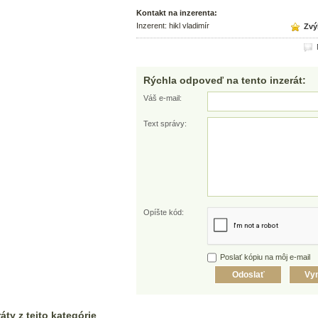
Kontakt na inzerenta:
Inzerent: hikl vladimír
Zvýh
N
Rýchla odpoveď na tento inzerát:
Váš e-mail:
Text správy:
Opíšte kód:
Poslať kópiu na môj e-mail
áty z tejto kategórie