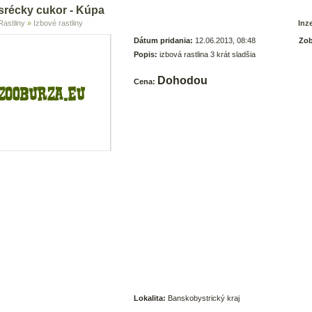
asrécky cukor - Kúpa
Rastliny
»
Izbové rastliny
Inze
Dátum pridania:
12.06.2013, 08:48
Zob
Popis:
izbová rastlina 3 krát sladšia
Dohodou
Cena:
Lokalita:
Banskobystrický kraj