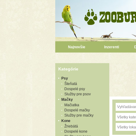
Najnovšie
Inzerenti
Kategórie
Psy
Šteňatá
Dospelé psy
Služby pre psov
Mačky
Mačiatka
Dospelé mačky
Služby pre mačky
Všetky kate
Kone
Žriebätá
Všetky lokal
Dospelé kone