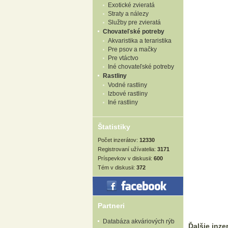
Exotické zvieratá
Straty a nálezy
Služby pre zvieratá
Chovateľské potreby
Akvaristika a teraristika
Pre psov a mačky
Pre vtáctvo
Iné chovateľské potreby
Rastliny
Vodné rastliny
Izbové rastliny
Iné rastliny
Štatistiky
Počet inzerátov:
12330
Registrovaní užívatelia:
3171
Príspevkov v diskusii:
600
Tém v diskusii:
372
Partneri
Databáza akváriových rýb
Ďalšie inzer