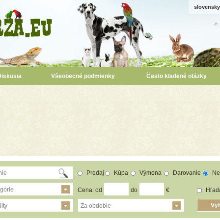
slovensky
Diskusia
Všeobecné podmienky
Často kladené otázky
Predaj
Kúpa
Výmena
Darovanie
Ne
górie
Cena: od
do
€
Hľada
ity
Za obdobie