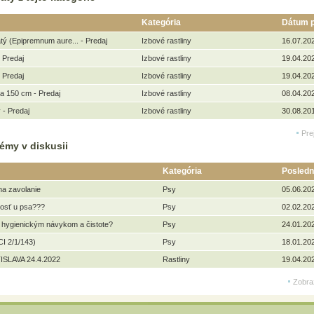
Kategória
Dátum p
tý (Epipremnum aure... - Predaj
Izbové rastliny
16.07.20
 Predaj
Izbové rastliny
19.04.20
 Predaj
Izbové rastliny
19.04.20
a 150 cm - Predaj
Izbové rastliny
08.04.20
 - Predaj
Izbové rastliny
30.08.20
Pre
émy v diskusii
Kategória
Posledn
na zavolanie
Psy
05.06.20
kosť u psa???
Psy
02.02.20
 hygienickým návykom a čistote?
Psy
24.01.20
I 2/1/143)
Psy
18.01.20
ISLAVA 24.4.2022
Rastliny
19.04.20
Zobra
© 2011 - 20