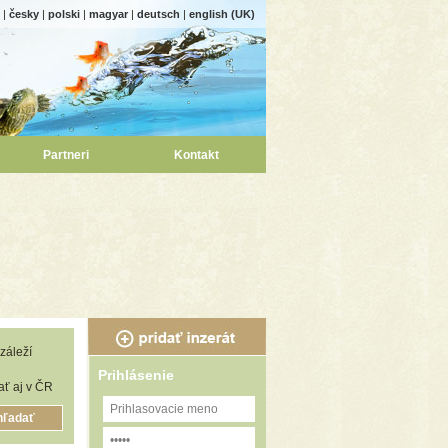
|
česky
|
polski
|
magyar
|
deutsch
|
english (UK)
Partneri
Kontakt
záleží
Prihlásenie
ť aj v ČR