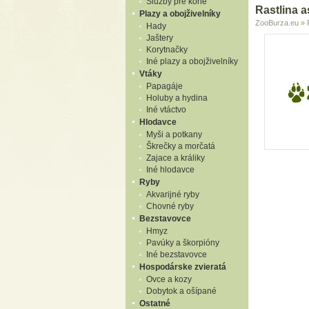
Služby pre kone
Rastlina 
Plazy a obojživelníky
ZooBurza.eu
»
Hady
Jaštery
Korytnačky
Iné plazy a obojživelníky
Vtáky
Papagáje
Holuby a hydina
Iné vtáctvo
Hlodavce
Myši a potkany
Škrečky a morčatá
Zajace a králiky
Iné hlodavce
Ryby
Akvarijné ryby
Chovné ryby
Bezstavovce
Hmyz
Pavúky a škorpióny
Iné bezstavovce
Hospodárske zvieratá
Ovce a kozy
Dobytok a ošípané
Ostatné