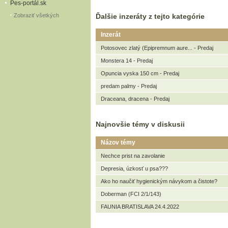
Pes-portál.sk
Zobraziť všetkých
Ďalšie inzeráty z tejto kategórie
Inzerát
Potosovec zlatý (Epipremnum aure... - Predaj
Monstera 14 - Predaj
Opuncia vyska 150 cm - Predaj
predam palmy - Predaj
Draceana, dracena - Predaj
Najnovšie témy v diskusii
Názov témy
Nechce prist na zavolanie
Depresia, úzkosť u psa???
Ako ho naučiť hygienickým návykom a čistote?
Doberman (FCI 2/1/143)
FAUNIA BRATISLAVA 24.4.2022