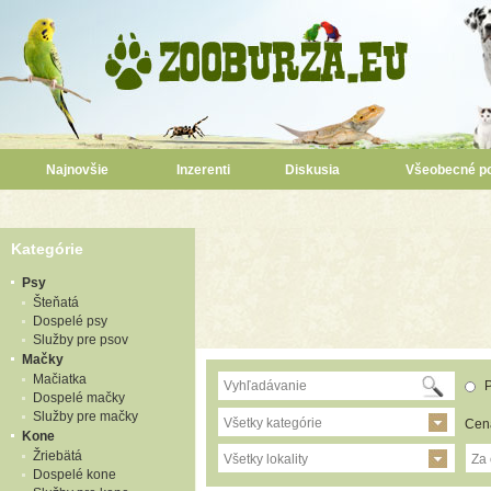
Najnovšie
Inzerenti
Diskusia
Všeobecné p
Kategórie
Psy
Šteňatá
Dospelé psy
Služby pre psov
Mačky
Mačiatka
P
Dospelé mačky
Služby pre mačky
Všetky kategórie
Cen
Kone
Žriebätá
Všetky lokality
Za
Dospelé kone