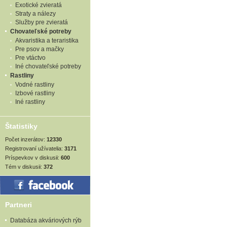
Exotické zvieratá
Straty a nálezy
Služby pre zvieratá
Chovateľské potreby
Akvaristika a teraristika
Pre psov a mačky
Pre vtáctvo
Iné chovateľské potreby
Rastliny
Vodné rastliny
Izbové rastliny
Iné rastliny
Štatistiky
Počet inzerátov:
12330
Registrovaní užívatelia:
3171
Príspevkov v diskusii:
600
Tém v diskusii:
372
Partneri
Databáza akváriových rýb