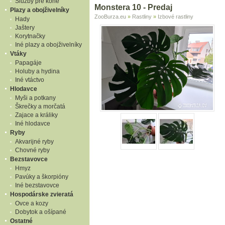
Služby pre kone
Monstera 10 - Predaj
Plazy a obojživelníky
ZooBurza.eu
»
Rastliny
»
Izbové rastliny
Hady
Jaštery
Korytnačky
Iné plazy a obojživelníky
Vtáky
Papagáje
Holuby a hydina
Iné vtáctvo
Hlodavce
Myši a potkany
Škrečky a morčatá
Zajace a králiky
Iné hlodavce
Ryby
Akvarijné ryby
Chovné ryby
Bezstavovce
Hmyz
Pavúky a škorpióny
Iné bezstavovce
Hospodárske zvieratá
Ovce a kozy
Dobytok a ošípané
Ostatné