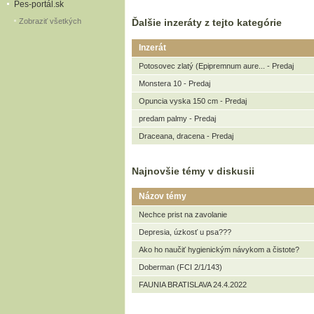
Pes-portál.sk
Zobraziť všetkých
Ďalšie inzeráty z tejto kategórie
Inzerát
Potosovec zlatý (Epipremnum aure... - Predaj
Monstera 10 - Predaj
Opuncia vyska 150 cm - Predaj
predam palmy - Predaj
Draceana, dracena - Predaj
Najnovšie témy v diskusii
Názov témy
Nechce prist na zavolanie
Depresia, úzkosť u psa???
Ako ho naučiť hygienickým návykom a čistote?
Doberman (FCI 2/1/143)
FAUNIA BRATISLAVA 24.4.2022