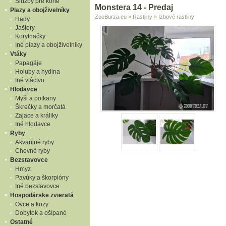
Služby pre kone
Monstera 14 - Predaj
Plazy a obojživelníky
ZooBurza.eu
»
Rastliny
»
Izbové rastliny
Hady
Jaštery
Korytnačky
Iné plazy a obojživelníky
Vtáky
Papagáje
Holuby a hydina
Iné vtáctvo
Hlodavce
Myši a potkany
Škrečky a morčatá
Zajace a králiky
Iné hlodavce
Ryby
Akvarijné ryby
Chovné ryby
Bezstavovce
Hmyz
Pavúky a škorpióny
Iné bezstavovce
Hospodárske zvieratá
Ovce a kozy
Dobytok a ošípané
Ostatné