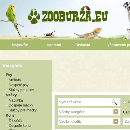
Najnovšie
Inzerenti
Diskusia
Všeobecné p
Kategórie
Psy
Šteňatá
Dospelé psy
Služby pre psov
Mačky
Mačiatka
P
Dospelé mačky
Služby pre mačky
Všetky kategórie
Cen
Kone
Žriebätá
Všetky lokality
Za
Dospelé kone