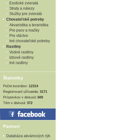
Exotické zvieratá
Straty a nálezy
Služby pre zvieratá
Chovateľské potreby
Akvaristika a teraristika
Pre psov a mačky
Pre vtáctvo
Iné chovateľské potreby
Rastliny
Vodné rastliny
Izbové rastliny
Iné rastliny
Štatistiky
Počet inzerátov:
12314
Registrovaní užívatelia:
3171
Príspevkov v diskusii:
600
Tém v diskusii:
372
Partneri
Databáza akváriových rýb