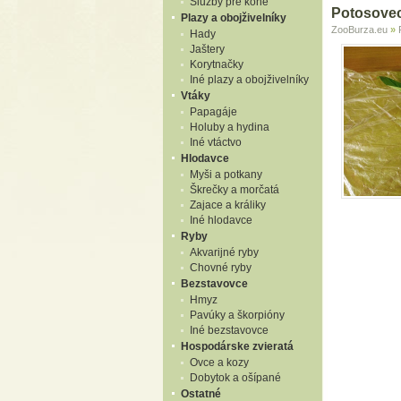
Služby pre kone
Potosovec
Plazy a obojživelníky
ZooBurza.eu
»
Hady
Jaštery
Korytnačky
Iné plazy a obojživelníky
Vtáky
Papagáje
Holuby a hydina
Iné vtáctvo
Hlodavce
Myši a potkany
Škrečky a morčatá
Zajace a králiky
Iné hlodavce
Ryby
Akvarijné ryby
Chovné ryby
Bezstavovce
Hmyz
Pavúky a škorpióny
Iné bezstavovce
Hospodárske zvieratá
Ovce a kozy
Dobytok a ošípané
Ostatné