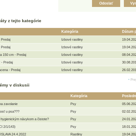
áty z tejto kategórie
Kategória
Dátum p
 Predaj
Izbové rastliny
19.04.20
 Predaj
Izbové rastliny
19.04.20
a 150 cm - Predaj
Izbové rastliny
08.04.20
 - Predaj
Izbové rastliny
30.08.20
cena - Predaj
Izbové rastliny
26.02.20
Pre
émy v diskusii
Kategória
Posledn
na zavolanie
Psy
05.06.20
kosť u psa???
Psy
02.02.20
 hygienickým návykom a čistote?
Psy
24.01.20
I 2/1/143)
Psy
18.01.20
ISLAVA 24.4.2022
Rastliny
19.04.20