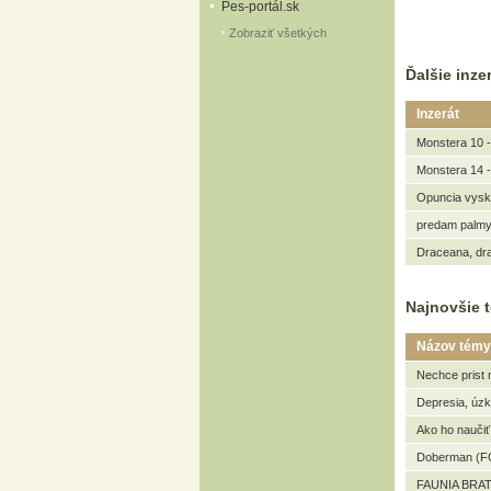
Pes-portál.sk
Zobraziť všetkých
Ďalšie inzer
Inzerát
Monstera 10 -
Monstera 14 -
Opuncia vysk
predam palmy
Draceana, dra
Najnovšie t
Názov témy
Nechce prist 
Depresia, úz
Ako ho naučiť
Doberman (FC
FAUNIA BRAT