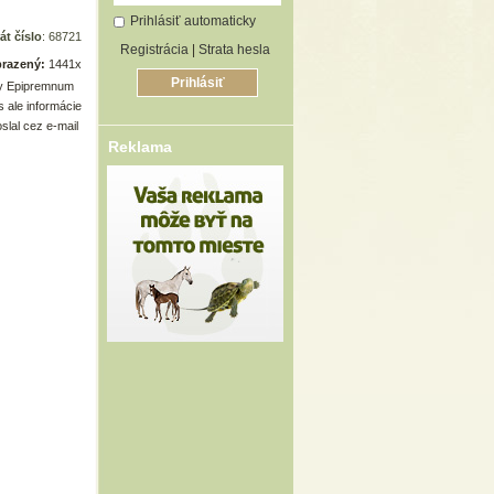
Prihlásiť automaticky
át číslo
: 68721
Registrácia
|
Strata hesla
razený:
1441x
ny Epipremnum
s ale informácie
slal cez e-mail
Reklama