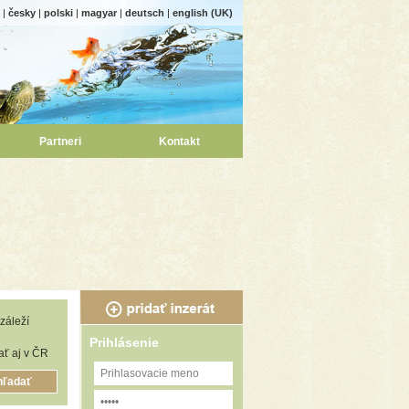
|
česky
|
polski
|
magyar
|
deutsch
|
english (UK)
Partneri
Kontakt
záleží
Prihlásenie
ť aj v ČR