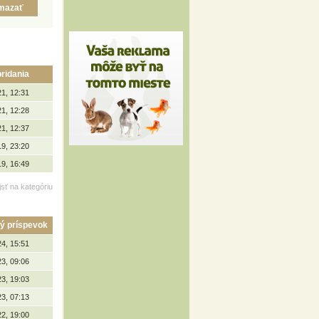
ridania
21, 12:31
21, 12:28
21, 12:37
19, 23:20
19, 16:49
jsť na kategóriu
ý príspevok
24, 15:51
23, 09:06
23, 19:03
23, 07:13
22, 19:00