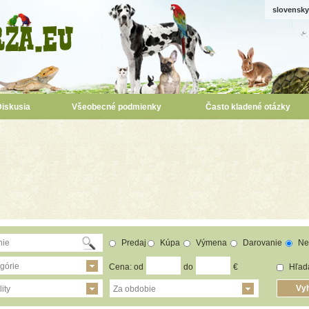
slovensky
Diskusia
Všeobecné podmienky
Často kladené otázky
Predaj
Kúpa
Výmena
Darovanie
Ne
górie
Cena: od
do
€
Hľada
ity
Za obdobie