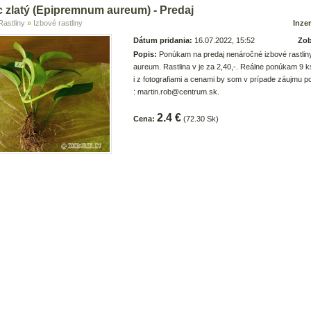
 zlatý (Epipremnum aureum) - Predaj
Rastliny
»
Izbové rastliny
Inzer
Dátum pridania:
16.07.2022, 15:52
Zob
Popis:
Ponúkam na predaj nenáročné izbové rastli
aureum. Rastlina v je za 2,40,-. Reálne ponúkam 9 k
i z fotografiami a cenami by som v prípade záujmu po
: martin.rob@centrum.sk.
2.4 €
Cena:
(72.30 Sk)