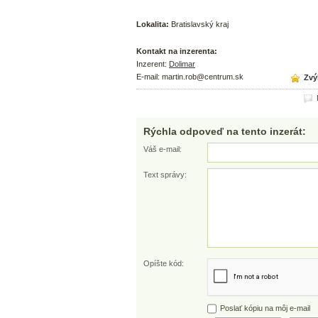
Lokalita:
Bratislavský kraj
Kontakt na inzerenta:
Inzerent:
Dolimar
E-mail: martin.rob@centrum.sk
Zvýh
N
Rýchla odpoveď na tento inzerát:
Váš e-mail:
Text správy:
Opíšte kód:
Poslať kópiu na môj e-mail