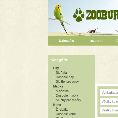
Najnovšie
Inzerenti
Kategórie
Psy
Šteňatá
Dospelé psy
Služby pre psov
Mačky
Mačiatka
Dospelé mačky
Služby pre mačky
Všetky kate
Kone
Žriebätá
Všetky lokal
Dospelé kone