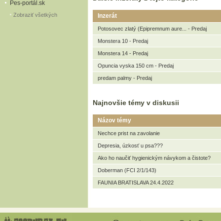
Pes-portál.sk
Zobraziť všetkých
Inzerát
Potosovec zlatý (Epipremnum aure... - Predaj
Monstera 10 - Predaj
Monstera 14 - Predaj
Opuncia vyska 150 cm - Predaj
predam palmy - Predaj
Najnovšie témy v diskusii
Názov témy
Nechce prist na zavolanie
Depresia, úzkosť u psa???
Ako ho naučiť hygienickým návykom a čistote?
Doberman (FCI 2/1/143)
FAUNIA BRATISLAVA 24.4.2022