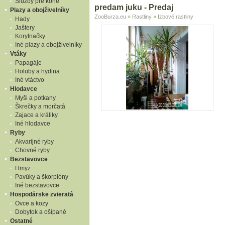
Služby pre kone
predam juku - Predaj
Plazy a obojživelníky
ZooBurza.eu
»
Rastliny
»
Izbové rastliny
Hady
Jaštery
Korytnačky
Iné plazy a obojživelníky
Vtáky
Papagáje
Holuby a hydina
Iné vtáctvo
Hlodavce
Myši a potkany
Škrečky a morčatá
Zajace a králiky
Iné hlodavce
Ryby
Akvarijné ryby
Chovné ryby
Bezstavovce
Hmyz
Pavúky a škorpióny
Iné bezstavovce
Hospodárske zvieratá
Ovce a kozy
Dobytok a ošípané
Ostatné