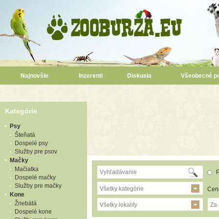
Najnovšie
Inzerenti
Diskusia
Všeobecné p
Kategórie
Psy
Šteňatá
Dospelé psy
Služby pre psov
Mačky
Mačiatka
P
Dospelé mačky
Služby pre mačky
Všetky kategórie
Cen
Kone
Žriebätá
Všetky lokality
Za
Dospelé kone