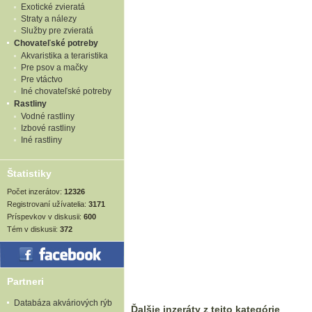
Exotické zvieratá
Straty a nálezy
Služby pre zvieratá
Chovateľské potreby
Akvaristika a teraristika
Pre psov a mačky
Pre vtáctvo
Iné chovateľské potreby
Rastliny
Vodné rastliny
Izbové rastliny
Iné rastliny
Štatistiky
Počet inzerátov:
12326
Registrovaní užívatelia:
3171
Príspevkov v diskusii:
600
Tém v diskusii:
372
Partneri
Databáza akváriových rýb
Ďalšie inzeráty z tejto kategórie