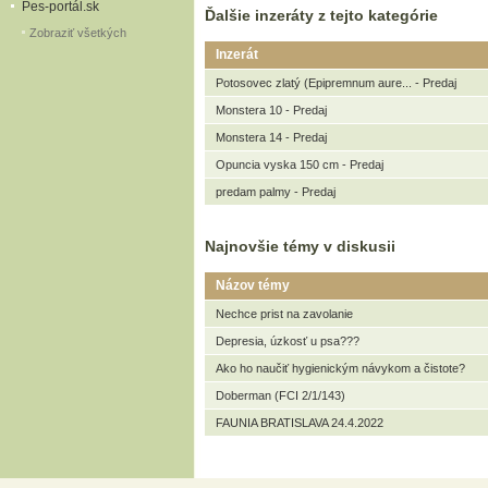
Pes-portál.sk
Ďalšie inzeráty z tejto kategórie
Zobraziť všetkých
Inzerát
Potosovec zlatý (Epipremnum aure... - Predaj
Monstera 10 - Predaj
Monstera 14 - Predaj
Opuncia vyska 150 cm - Predaj
predam palmy - Predaj
Najnovšie témy v diskusii
Názov témy
Nechce prist na zavolanie
Depresia, úzkosť u psa???
Ako ho naučiť hygienickým návykom a čistote?
Doberman (FCI 2/1/143)
FAUNIA BRATISLAVA 24.4.2022