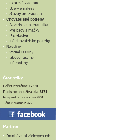
Exotické zvieratá
Straty a nálezy
Služby pre zvieratá
Chovateľské potreby
Akvaristika a teraristika
Pre psov a mačky
Pre vtáctvo
Iné chovateľské potreby
Rastliny
Vodné rastliny
Izbové rastliny
Iné rastliny
Štatistiky
Počet inzerátov:
12330
Registrovaní užívatelia:
3171
Príspevkov v diskusii:
600
Tém v diskusii:
372
Partneri
Databáza akváriových rýb