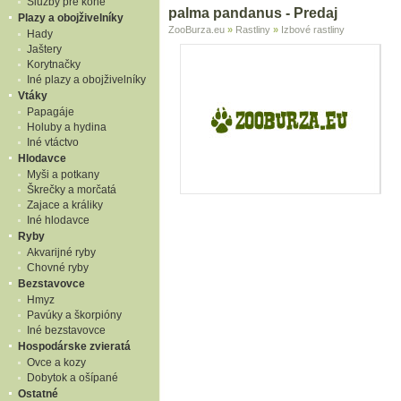
Služby pre kone
palma pandanus - Predaj
Plazy a obojživelníky
ZooBurza.eu
»
Rastliny
»
Izbové rastliny
Hady
Jaštery
Korytnačky
Iné plazy a obojživelníky
Vtáky
Papagáje
Holuby a hydina
Iné vtáctvo
Hlodavce
Myši a potkany
Škrečky a morčatá
Zajace a králiky
Iné hlodavce
Ryby
Akvarijné ryby
Chovné ryby
Bezstavovce
Hmyz
Pavúky a škorpióny
Iné bezstavovce
Hospodárske zvieratá
Ovce a kozy
Dobytok a ošípané
Ostatné