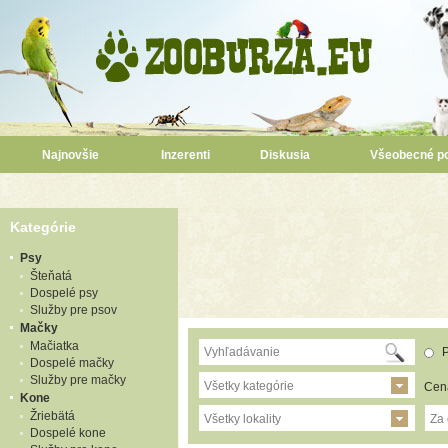
Najnovšie
Inzerenti
Diskusia
Všeobecné p
Kategórie
Psy
Šteňatá
Dospelé psy
Služby pre psov
Mačky
Mačiatka
P
Dospelé mačky
Služby pre mačky
Všetky kategórie
Cen
Kone
Žriebätá
Všetky lokality
Za
Dospelé kone