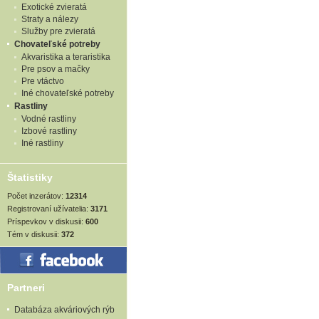
Exotické zvieratá
Straty a nálezy
Služby pre zvieratá
Chovateľské potreby
Akvaristika a teraristika
Pre psov a mačky
Pre vtáctvo
Iné chovateľské potreby
Rastliny
Vodné rastliny
Izbové rastliny
Iné rastliny
Štatistiky
Počet inzerátov:
12314
Registrovaní užívatelia:
3171
Príspevkov v diskusii:
600
Tém v diskusii:
372
Partneri
Databáza akváriových rýb