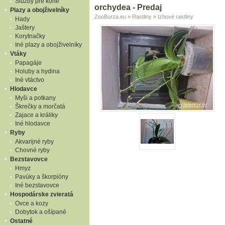
Služby pre kone
orchydea - Predaj
Plazy a obojživelníky
ZooBurza.eu
»
Rastliny
»
Izbové rastliny
Hady
Jaštery
Korytnačky
Iné plazy a obojživelníky
Vtáky
Papagáje
Holuby a hydina
Iné vtáctvo
Hlodavce
Myši a potkany
Škrečky a morčatá
Zajace a králiky
Iné hlodavce
Ryby
Akvarijné ryby
Chovné ryby
Bezstavovce
Hmyz
Pavúky a škorpióny
Iné bezstavovce
Hospodárske zvieratá
Ovce a kozy
Dobytok a ošípané
Ostatné