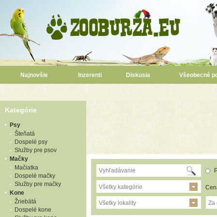
Najnovšie
Inzerenti
Diskusia
Všeobecné p
Kategórie
Psy
Šteňatá
Dospelé psy
Služby pre psov
Mačky
Mačiatka
P
Dospelé mačky
Služby pre mačky
Všetky kategórie
Cen
Kone
Žriebätá
Všetky lokality
Za
Dospelé kone