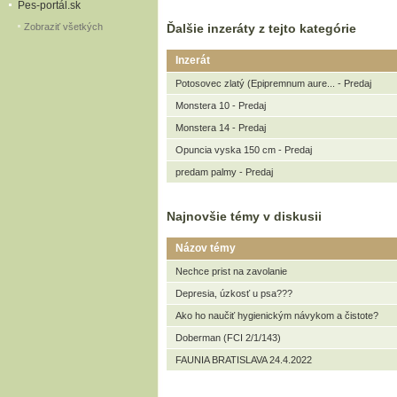
Pes-portál.sk
Zobraziť všetkých
Ďalšie inzeráty z tejto kategórie
Inzerát
Potosovec zlatý (Epipremnum aure... - Predaj
Monstera 10 - Predaj
Monstera 14 - Predaj
Opuncia vyska 150 cm - Predaj
predam palmy - Predaj
Najnovšie témy v diskusii
Názov témy
Nechce prist na zavolanie
Depresia, úzkosť u psa???
Ako ho naučiť hygienickým návykom a čistote?
Doberman (FCI 2/1/143)
FAUNIA BRATISLAVA 24.4.2022