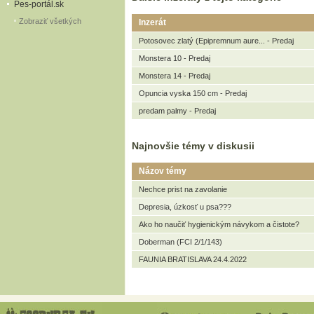
Pes-portál.sk
Zobraziť všetkých
Inzerát
Potosovec zlatý (Epipremnum aure... - Predaj
Monstera 10 - Predaj
Monstera 14 - Predaj
Opuncia vyska 150 cm - Predaj
predam palmy - Predaj
Najnovšie témy v diskusii
Názov témy
Nechce prist na zavolanie
Depresia, úzkosť u psa???
Ako ho naučiť hygienickým návykom a čistote?
Doberman (FCI 2/1/143)
FAUNIA BRATISLAVA 24.4.2022