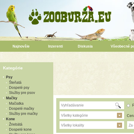
Najnovšie
Inzerenti
Diskusia
Všeobecné p
Kategórie
Psy
Šteňatá
Dospelé psy
Služby pre psov
Mačky
Mačiatka
P
Dospelé mačky
Služby pre mačky
Všetky kategórie
Cen
Kone
Žriebätá
Všetky lokality
Za
Dospelé kone