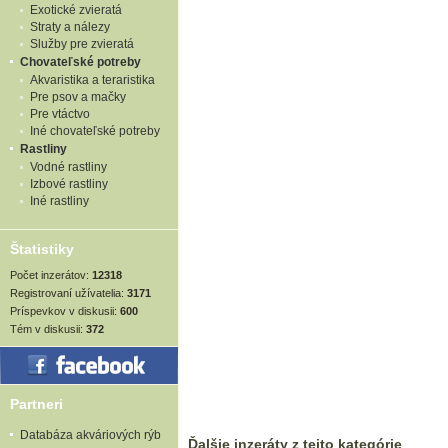
Exotické zvieratá
Straty a nálezy
Služby pre zvieratá
Chovateľské potreby
Akvaristika a teraristika
Pre psov a mačky
Pre vtáctvo
Iné chovateľské potreby
Rastliny
Vodné rastliny
Izbové rastliny
Iné rastliny
Štatistiky
Počet inzerátov:
12318
Registrovaní užívatelia:
3171
Príspevkov v diskusii:
600
Tém v diskusii:
372
Partneri
Databáza akváriových rýb
Ďalšie inzeráty z tejto kategórie