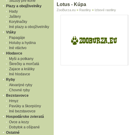
Služby pre kone
Lotus - Kúpa
Plazy a obojživelníky
ZooBurza.eu
»
Rastliny
»
Izbové rastliny
Hady
Jaštery
Korytnačky
Iné plazy a obojživelníky
Vtáky
Papagáje
Holuby a hydina
Iné vtáctvo
Hlodavce
Myši a potkany
Škrečky a morčatá
Zajace a králiky
Iné hlodavce
Ryby
Akvarijné ryby
Chovné ryby
Bezstavovce
Hmyz
Pavúky a škorpióny
Iné bezstavovce
Hospodárske zvieratá
Ovce a kozy
Dobytok a ošípané
Ostatné