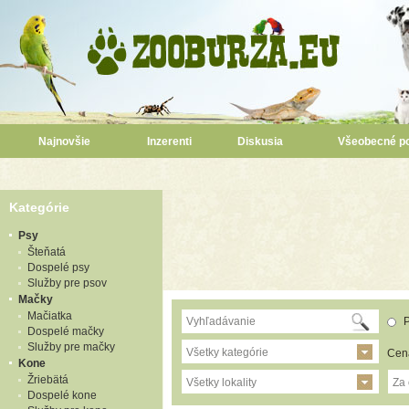
Najnovšie
Inzerenti
Diskusia
Všeobecné p
Kategórie
Psy
Šteňatá
Dospelé psy
Služby pre psov
Mačky
Mačiatka
P
Dospelé mačky
Služby pre mačky
Všetky kategórie
Cen
Kone
Žriebätá
Všetky lokality
Za
Dospelé kone