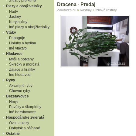
Služby pre kone
Dracena - Predaj
Plazy a obojživelníky
ZooBurza.eu
»
Rastliny
»
Izbové rastliny
Hady
Jaštery
Korytnačky
Iné plazy a obojživelníky
Vtáky
Papagáje
Holuby a hydina
Iné vtáctvo
Hlodavce
Myši a potkany
Škrečky a morčatá
Zajace a králiky
Iné hlodavce
Ryby
Akvarijné ryby
Chovné ryby
Bezstavovce
Hmyz
Pavúky a škorpióny
Iné bezstavovce
Hospodárske zvieratá
Ovce a kozy
Dobytok a ošípané
Ostatné