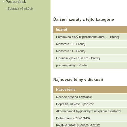
Pes-portál.sk
Zobraziť všetkých
Ďalšie inzeráty z tejto kategórie
Inzerát
Potosovec zlatý (Epipremnum aure... - Predaj
Monstera 10 - Predaj
Monstera 14 - Predaj
Opuncia vyska 150 cm - Predaj
predam palmy - Predaj
Najnovšie témy v diskusii
Názov témy
Nechce prist na zavolanie
Depresia, úzkosť u psa???
Ako ho naučiť hygienickým návykom a čistote?
Doberman (FCI 2/1/143)
FAUNIA BRATISLAVA 24.4.2022