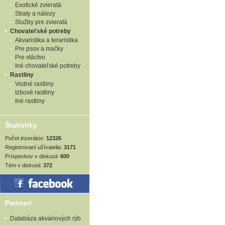
Exotické zvieratá
Straty a nálezy
Služby pre zvieratá
Chovateľské potreby
Akvaristika a teraristika
Pre psov a mačky
Pre vtáctvo
Iné chovateľské potreby
Rastliny
Vodné rastliny
Izbové rastliny
Iné rastliny
Štatistiky
Počet inzerátov:
12326
Registrovaní užívatelia:
3171
Príspevkov v diskusii:
600
Tém v diskusii:
372
Partneri
Databáza akváriových rýb